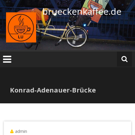
Zum
brueckenkaffee.de
Inhalt
springen
Konrad-Adenauer-Brücke
admin